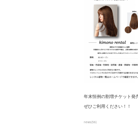
年末恒例の割増チケット発
ぜひご利用ください！！
news
(
56
)