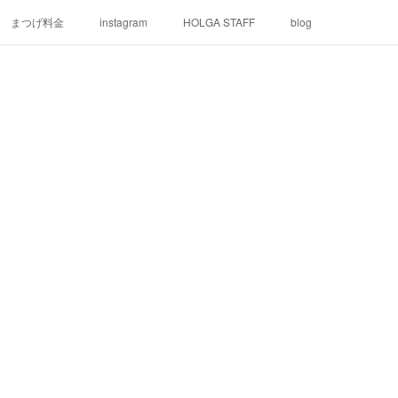
まつげ料金
instagram
HOLGA STAFF
blog