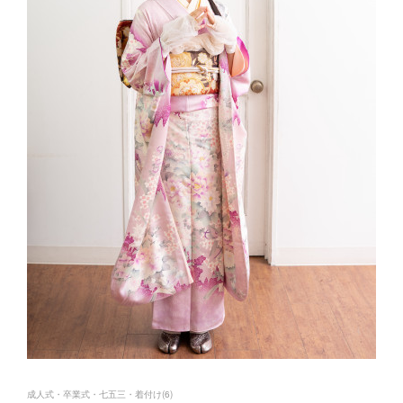
成人式・卒業式・七五三・着付け
(
6
)