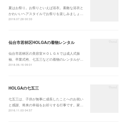
夏はお祭り。お祭りといえば浴衣。素敵な浴衣と
かわいいヘアスタイルでお祭りを楽しみましょ…
2019.07.28 00:33
仙台市若林区HOLGAの着物レンタル
仙台市若林区の美容室ＨＯＬＧＡでは成人式振
袖、卒業式袴、七五三などの着物のレンタルが…
2018.06.16 09:01
HOLGAの七五三
七五三は、子供が無事に成長したことへのお祝い
と感謝、将来の幸福をお祈りする行事です。家…
2016.11.03 04:57