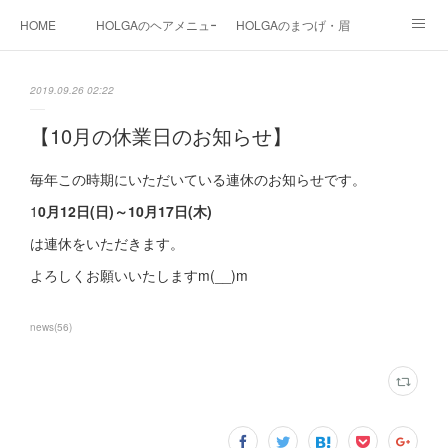
HOME
HOLGAのヘアメニュー
HOLGAのまつげ・眉
HOLGAの和装
HOLGAの光美容
HOLGAの都度払い脱毛
2019.09.26 02:22
まつげ料金
instagram
HOLGA STAFF
blog
【10月の休業日のお知らせ】
毎年この時期にいただいている連休のお知らせです。
1
0月12日(日)～10月17日(木)
は連休をいただきます。
よろしくお願いいたしますm(__)m
news
(
56
)