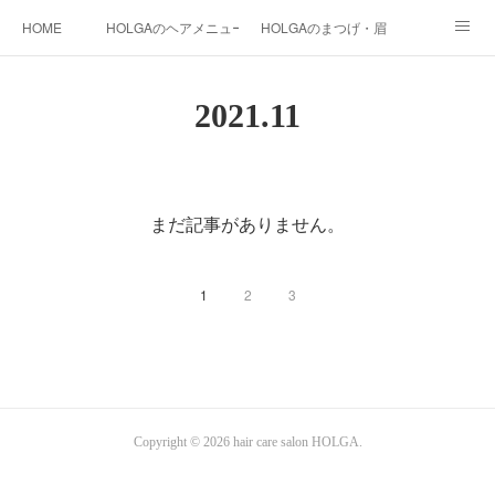
HOME
HOLGAのヘアメニュー
HOLGAのまつげ・眉
HOLGAの和装
HOLGAの光美容
HOLGAの都度払い脱毛
2021
.
11
まつげ料金
instagram
HOLGA STAFF
blog
まだ記事がありません。
1
2
3
Copyright ©
2026
hair care salon HOLGA
.