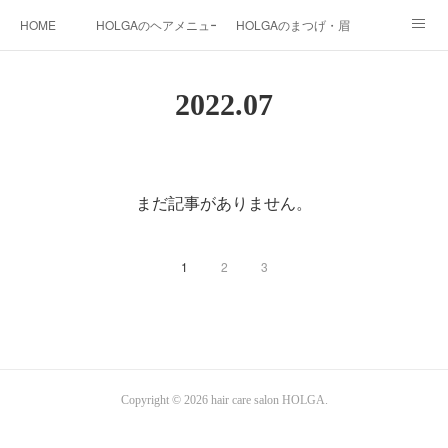
HOME
HOLGAのヘアメニュー
HOLGAのまつげ・眉
HOLGAの和装
HOLGAの光美容
HOLGAの都度払い脱毛
2022
.
07
まつげ料金
instagram
HOLGA STAFF
blog
まだ記事がありません。
1
2
3
Copyright ©
2026
hair care salon HOLGA
.